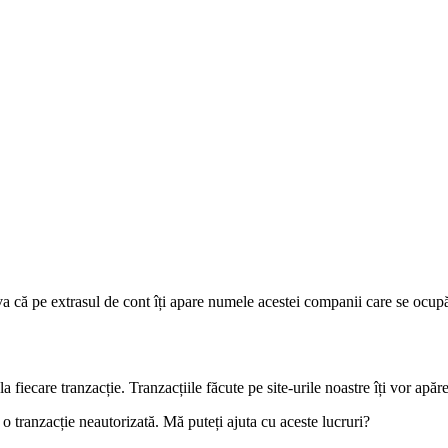
va că pe extrasul de cont îți apare numele acestei companii care se ocup
a fiecare tranzacție. Tranzacțiile făcute pe site-urile noastre îți vor apăr
 tranzacție neautorizată. Mă puteți ajuta cu aceste lucruri?