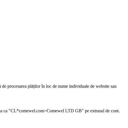
ă de procesarea plăților în loc de nume individuale de website sau
ea ca "
CL*comewel.com>Comewel LTD GB
" pe extrasul de cont.