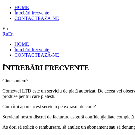
HOME
Întrebări frecvente
CONTACTEAZĂ-NE
En
Ru
En
HOME
Întrebări frecvente
CONTACTEAZĂ-NE
ÎNTREBĂRI FRECVENTE
Cine suntem?
Comewel LTD
este un serviciu de plată autorizat. De aceea vei obser
produse pentru care plătești.
Cum îmi apare acest serviciu pe extrasul de cont?
Serviciul nostru discret de facturare asigură confidențialitate completă l
Aș dori să solicit o rambursare, să anulez un abonament sau să denunț o