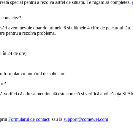
creată special pentru a rezolva astfel de situații. Te rugăm să completezi
ă contactez?
sări avem nevoie doar de primele 6 și ultimele 4 cifre de pe cardul tău. 
tare pentru a rezolva problema.
i în 24 de ore).
în formular cu numărul de solicitare.
fac?
ă verifici că adresa menționată este corectă și verifică apoi căsuța SPA
 prin
Formularul de contact
, sau la
support@comewel.com